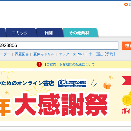
画（コミック）など在庫も充実
コミック
雑誌
その他商材
ーグー
｜
課題図書
｜
夏休みドリル
｜
ゲッターズ 2027
｜
十二国記【予約】
【ご案内】お盆期間の配送について