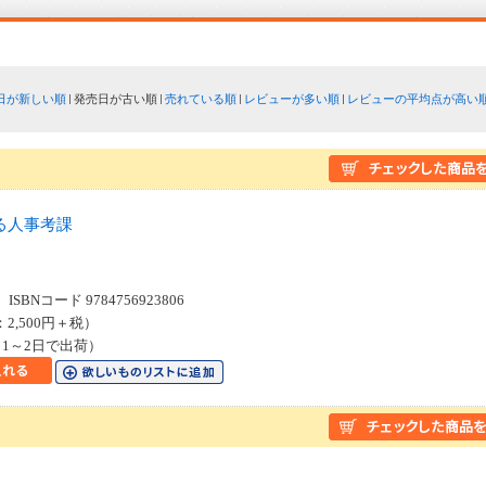
日が新しい順
発売日が古い順
売れている順
レビューが多い順
レビューの平均点が高い
る人事考課
SBNコード 9784756923806
：2,500円＋税）
1～2日で出荷）