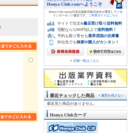
Honya Club.comへようこそ
Honya Club.comは日本出版販売株式会社が運営している
インターネット書店です。
ご利用ガイドはこちら
サイトで注文&
書店受け取り送料無料
順
宅配なら3,000円以上で
送料無料！
予約も取り寄せも
業界屈指の在庫量
外出先でも
検索や購入がカンタン！
店舗一覧はこちら
最近チェックした商品
履歴を残さない
最近見た商品がありません。
Honya Clubカード