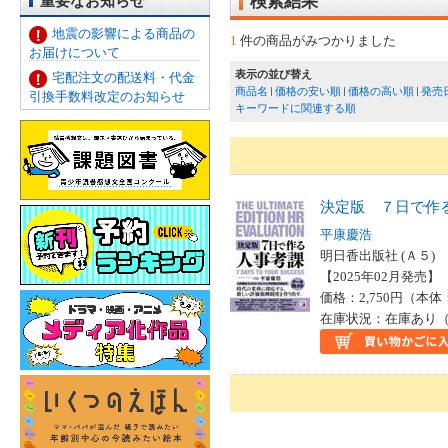
重要なお知らせ
検索結果
地震の影響による商品の
1
件の商品がみつかりました
お届けについて
表示の並び替え
宅配注文の配送料・代金
商品名
価格の安い順
価格の高い順
発売
引換手数料改定のお知らせ
キーワードに関連する順
決定版 ７日で作
平康慶浩
明日香出版社 (Ａ５)
【2025年02月発売】 I
価格：2,750円（本体
在庫状況：在庫あり（