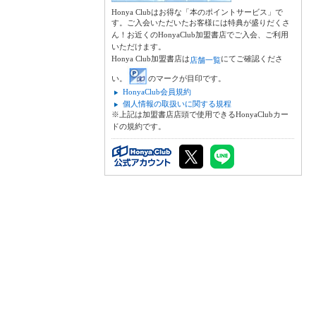
Honya Clubはお得な「本のポイントサービス」で
す。ご入会いただいたお客様には特典が盛りだくさ
ん！お近くのHonyaClub加盟書店でご入会、ご利用
いただけます。
Honya Club加盟書店は
にてご確認くださ
店舗一覧
い。
のマークが目印です。
HonyaClub会員規約
個人情報の取扱いに関する規程
※上記は加盟書店店頭で使用できるHonyaClubカー
ドの規約です。