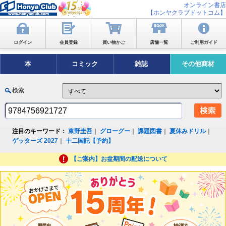
オンライン書店
【ホンヤクラブドットコム】
ログイン
会員登録
買い物かご
店舗一覧
ご利用ガイド
本
コミック
雑誌
その他商材
検索
注目のキーワード：
東野圭吾
｜
グローグー
｜
課題図書
｜
夏休みドリル
｜
ゲッターズ 2027
｜
十二国記【予約】
【ご案内】お盆期間の配送について