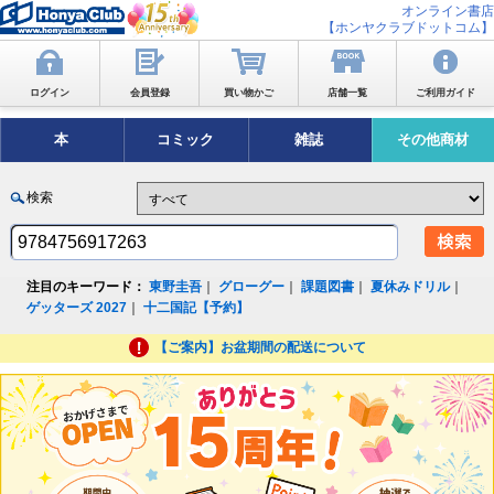
オンライン書店
【ホンヤクラブドットコム】
ログイン
会員登録
買い物かご
店舗一覧
ご利用ガイド
本
コミック
雑誌
その他商材
検索
注目のキーワード：
東野圭吾
｜
グローグー
｜
課題図書
｜
夏休みドリル
｜
ゲッターズ 2027
｜
十二国記【予約】
【ご案内】お盆期間の配送について