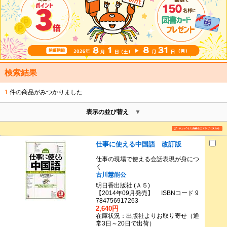
検索結果
1
件の商品がみつかりました
表示の並び替え
仕事に使える中国語 改訂版
仕事の現場で使える会話表現が身につ
く
古川慧能公
明日香出版社 (Ａ５)
【2014年09月発売】 ISBNコード 9
784756917263
2,640円
在庫状況：出版社よりお取り寄せ（通
常3日～20日で出荷）