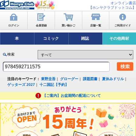
オンライン書店
【ホンヤクラブドットコム】
ログイン
会員登録
買い物かご
店舗一覧
ご利用ガイド
本
コミック
雑誌
その他商材
検索
注目のキーワード：
東野圭吾
｜
グローグー
｜
課題図書
｜
夏休みドリル
｜
ゲッターズ 2027
｜
十二国記【予約】
【ご案内】お盆期間の配送について