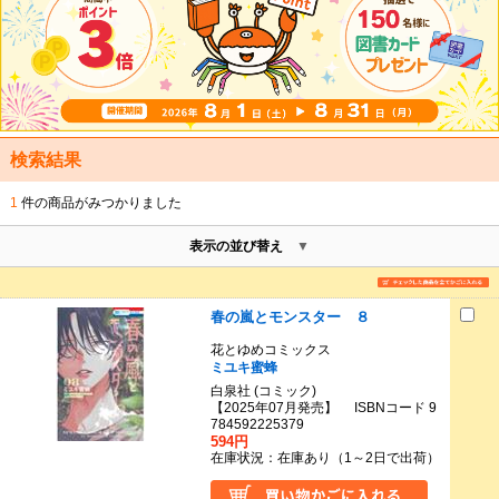
検索結果
1
件の商品がみつかりました
表示の並び替え
春の嵐とモンスター ８
花とゆめコミックス
ミユキ蜜蜂
白泉社 (コミック)
【2025年07月発売】 ISBNコード 9
784592225379
594円
在庫状況：在庫あり（1～2日で出荷）