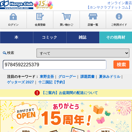
オンライン書店
【ホンヤクラブドットコム】
ログイン
会員登録
買い物かご
店舗一覧
ご利用ガイド
本
コミック
雑誌
その他商材
検索
注目のキーワード：
東野圭吾
｜
グローグー
｜
課題図書
｜
夏休みドリル
｜
ゲッターズ 2027
｜
十二国記【予約】
【ご案内】お盆期間の配送について