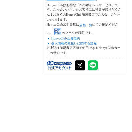
Honya Clubはお得な「本のポイントサービス」で
す。ご入会いただいたお客様には特典が盛りだくさ
ん！お近くのHonyaClub加盟書店でご入会、ご利用
いただけます。
Honya Club加盟書店は
にてご確認くださ
店舗一覧
い。
のマークが目印です。
HonyaClub会員規約
個人情報の取扱いに関する規程
※上記は加盟書店店頭で使用できるHonyaClubカー
ドの規約です。