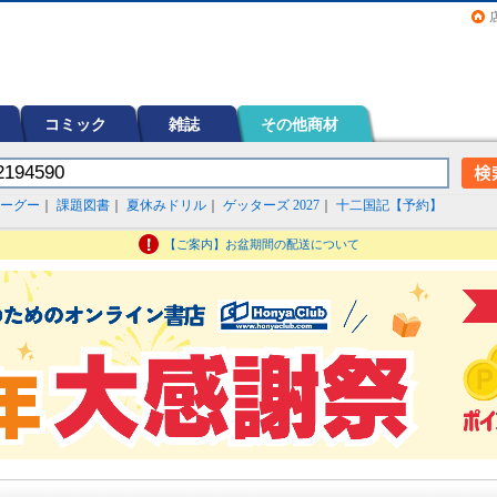
画（コミック）など在庫も充実
コミック
雑誌
その他商材
ーグー
｜
課題図書
｜
夏休みドリル
｜
ゲッターズ 2027
｜
十二国記【予約】
【ご案内】お盆期間の配送について