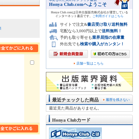
Honya Club.comへようこそ
Honya Club.comは日本出版販売株式会社が運営している
インターネット書店です。
ご利用ガイドはこちら
サイトで注文&
書店受け取り送料無料
順
宅配なら3,000円以上で
送料無料！
予約も取り寄せも
業界屈指の在庫量
外出先でも
検索や購入がカンタン！
店舗一覧はこちら
最近チェックした商品
履歴を残さない
最近見た商品がありません。
Honya Clubカード