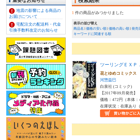
重要なお知らせ
検索結果
地震の影響による商品の
1
件の商品がみつかりました
お届けについて
表示の並び替え
宅配注文の配送料・代金
商品名
価格の安い順
価格の高い順
発売
引換手数料改定のお知らせ
キーワードに関連する順
ツーリングＥＸＰ
花とゆめコミックス
河惣益巳
白泉社 (コミック)
【2017年09月発売】 I
価格：472円（本体：
在庫状況：在庫あり（