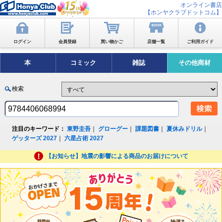
オンライン書店
【ホンヤクラブドットコム】
ログイン
会員登録
買い物かご
店舗一覧
ご利用ガイド
本
コミック
雑誌
その他商材
検索
注目のキーワード：
東野圭吾
｜
グローグー
｜
課題図書
｜
夏休みドリル
｜
ゲッターズ 2027
｜
六星占術 2027
【お知らせ】地震の影響による商品のお届けについて