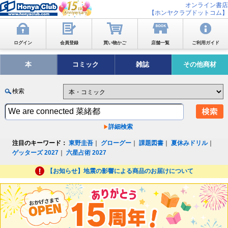
オンライン書店
【ホンヤクラブドットコム】
ログイン
会員登録
買い物かご
店舗一覧
ご利用ガイド
本
コミック
雑誌
その他商材
検索
詳細検索
注目のキーワード：
東野圭吾
｜
グローグー
｜
課題図書
｜
夏休みドリル
｜
ゲッターズ 2027
｜
六星占術 2027
【お知らせ】地震の影響による商品のお届けについて