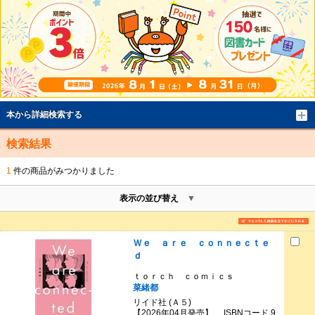
本から詳細検索する
検索結果
1
件の商品がみつかりました
表示の並び替え
Ｗｅ ａｒｅ ｃｏｎｎｅｃｔｅ
ｄ
ｔｏｒｃｈ ｃｏｍｉｃｓ
菜緒都
リイド社 (Ａ５)
【2026年04月発売】 ISBNコード 9