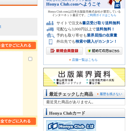
Honya Club.comへようこそ
Honya Club.comは日本出版販売株式会社が運営している
インターネット書店です。
ご利用ガイドはこちら
サイトで注文&
書店受け取り送料無料
順
宅配なら3,000円以上で
送料無料！
予約も取り寄せも
業界屈指の在庫量
外出先でも
検索や購入がカンタン！
店舗一覧はこちら
最近チェックした商品
履歴を残さない
最近見た商品がありません。
Honya Clubカード