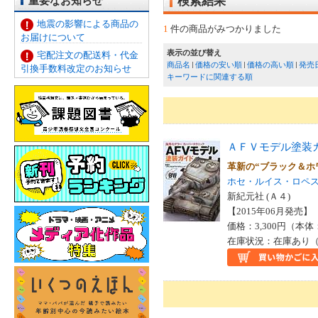
重要なお知らせ
検索結果
地震の影響による商品の
1
件の商品がみつかりました
お届けについて
表示の並び替え
宅配注文の配送料・代金
商品名
価格の安い順
価格の高い順
発売
引換手数料改定のお知らせ
キーワードに関連する順
ＡＦＶモデル塗装
革新の“ブラック＆ホ
ホセ・ルイス・ロペ
新紀元社 (Ａ４)
【2015年06月発売】 I
価格：3,300円（本体
在庫状況：在庫あり（