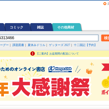
画（コミック）など在庫も充実
コミック
雑誌
その他商材
ーグー
｜
課題図書
｜
夏休みドリル
｜
ゲッターズ 2027
｜
十二国記【予約】
【ご案内】お盆期間の配送について