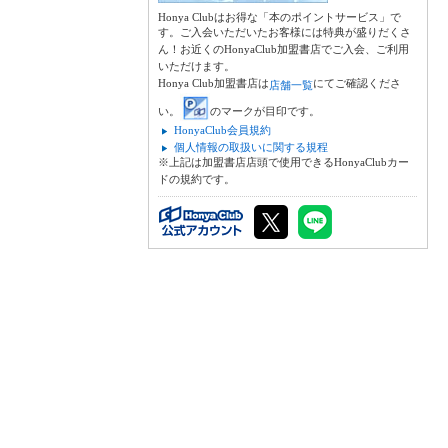
Honya Clubはお得な「本のポイントサービス」で
す。ご入会いただいたお客様には特典が盛りだくさ
ん！お近くのHonyaClub加盟書店でご入会、ご利用
いただけます。
Honya Club加盟書店は
にてご確認くださ
店舗一覧
い。
のマークが目印です。
HonyaClub会員規約
個人情報の取扱いに関する規程
※上記は加盟書店店頭で使用できるHonyaClubカー
ドの規約です。