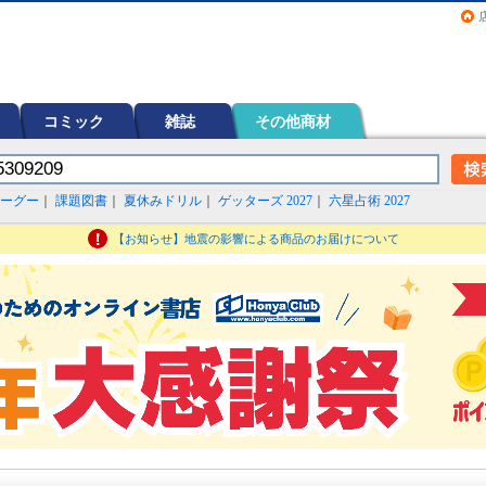
画（コミック）など在庫も充実
コミック
雑誌
その他商材
ーグー
｜
課題図書
｜
夏休みドリル
｜
ゲッターズ 2027
｜
六星占術 2027
【お知らせ】地震の影響による商品のお届けについて