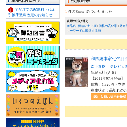
重要なお知らせ
検索結果
宅配注文の配送料・代金
1
件の商品がみつかりました
引換手数料改定のお知らせ
表示の並び替え
商品名
価格の安い順
価格の高い順
発売
キーワードに関連する順
和風総本家七代目
森下泰樹
テレビ大
新紀元社 (Ａ５)
【2011年07月発売】 I
価格：1,320円（本体
在庫状況：品切れの