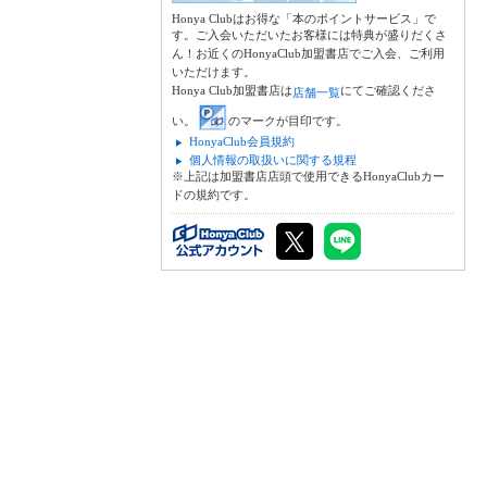
Honya Clubはお得な「本のポイントサービス」で
す。ご入会いただいたお客様には特典が盛りだくさ
ん！お近くのHonyaClub加盟書店でご入会、ご利用
いただけます。
Honya Club加盟書店は
にてご確認くださ
店舗一覧
い。
のマークが目印です。
HonyaClub会員規約
個人情報の取扱いに関する規程
※上記は加盟書店店頭で使用できるHonyaClubカー
ドの規約です。