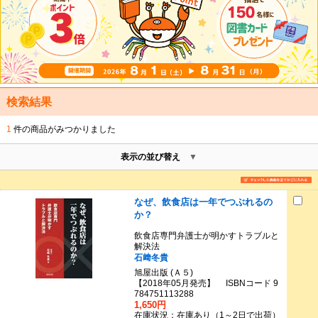
検索結果
1
件の商品がみつかりました
表示の並び替え
なぜ、飲食店は一年でつぶれるの
か？
飲食店専門弁護士が明かすトラブルと
解決法
石﨑冬貴
旭屋出版 (Ａ５)
【2018年05月発売】 ISBNコード 9
784751113288
1,650円
在庫状況：在庫あり（1～2日で出荷）