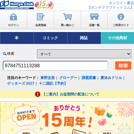
オンライン書店
【ホンヤクラブドットコム】
ログイン
会員登録
買い物かご
店舗一覧
ご利用ガイド
本
コミック
雑誌
その他商材
検索
注目のキーワード：
東野圭吾
｜
グローグー
｜
課題図書
｜
夏休みドリル
｜
ゲッターズ 2027
｜
十二国記【予約】
【ご案内】お盆期間の配送について