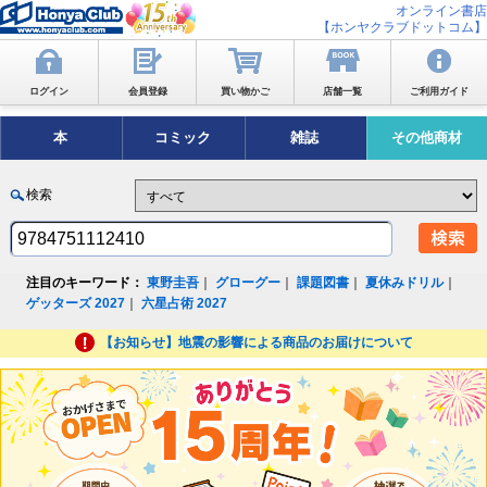
オンライン書店
【ホンヤクラブドットコム】
ログイン
会員登録
買い物かご
店舗一覧
ご利用ガイド
本
コミック
雑誌
その他商材
検索
注目のキーワード：
東野圭吾
｜
グローグー
｜
課題図書
｜
夏休みドリル
｜
ゲッターズ 2027
｜
六星占術 2027
【お知らせ】地震の影響による商品のお届けについて