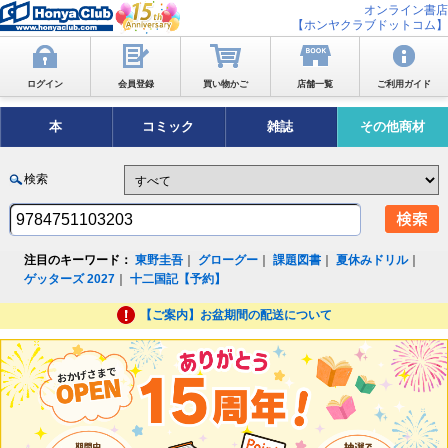
オンライン書店
【ホンヤクラブドットコム】
ログイン
会員登録
買い物かご
店舗一覧
ご利用ガイド
本
コミック
雑誌
その他商材
検索
注目のキーワード：
東野圭吾
｜
グローグー
｜
課題図書
｜
夏休みドリル
｜
ゲッターズ 2027
｜
十二国記【予約】
【ご案内】お盆期間の配送について