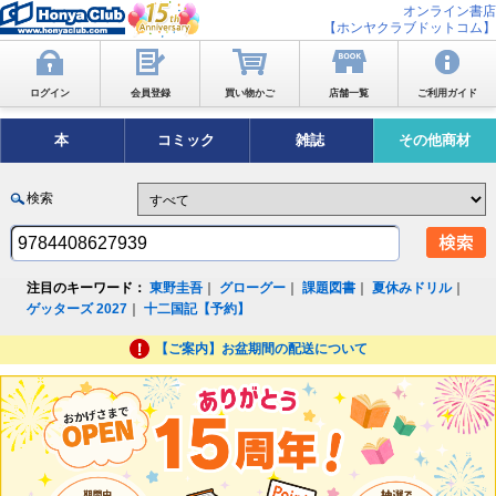
オンライン書店
【ホンヤクラブドットコム】
ログイン
会員登録
買い物かご
店舗一覧
ご利用ガイド
本
コミック
雑誌
その他商材
検索
注目のキーワード：
東野圭吾
｜
グローグー
｜
課題図書
｜
夏休みドリル
｜
ゲッターズ 2027
｜
十二国記【予約】
【ご案内】お盆期間の配送について