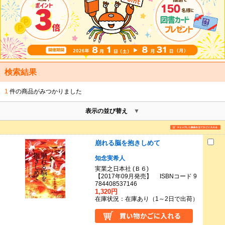
検索結果
1
件の商品がみつかりました
表示の並び替え
崩れる脳を抱きしめて
知念実希人
実業之日本社 (Ｂ６)
【2017年09月発売】 ISBNコード 9
784408537146
1,320円
在庫状況：在庫あり（1～2日で出荷）