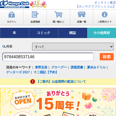
オンライン書店
【ホンヤクラブドットコム】
ログイン
会員登録
買い物かご
店舗一覧
ご利用ガイド
本
コミック
雑誌
その他商材
検索
注目のキーワード：
東野圭吾
｜
グローグー
｜
課題図書
｜
夏休みドリル
｜
ゲッターズ 2027
｜
十二国記【予約】
【ご案内】お盆期間の配送について