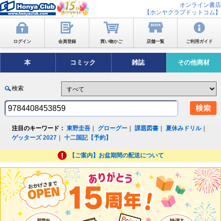
オンライン書店
【ホンヤクラブドットコム】
ログイン
会員登録
買い物かご
店舗一覧
ご利用ガイド
本
コミック
雑誌
その他商材
検索
注目のキーワード：
東野圭吾
｜
グローグー
｜
課題図書
｜
夏休みドリル
｜
ゲッターズ 2027
｜
十二国記【予約】
【ご案内】お盆期間の配送について