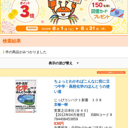
検索結果
1
件の商品がみつかりました
表示の並び替え
ちょっとわかればこんなに役に立
つ中学・高校化学のほんとうの使
い道
じっぴコンパクト新書 １０８
京極一樹
実業之日本社 (Ｂ４０)
【2012年04月発売】 ISBNコード 9
784408453859
838円
在庫状況：品切れのためご注文いただ