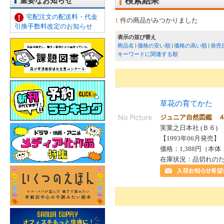
重要なお知らせ
検索結果
宅配注文の配送料・代金
1
件の商品がみつかりました
引換手数料改定のお知らせ
表示の並び替え
商品名
価格の安い順
価格の高い順
発売
キーワードに関連する順
草花の育てかた
ジュニア自然図鑑 
実業之日本社 (Ｂ６)
【1993年06月発売】 I
価格：1,388円（本体
在庫状況：品切れの