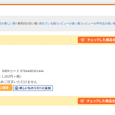
日が新しい順
発売日が古い順
売れている順
レビューが多い順
レビューの平均点が高い
４
SBNコード 9784408361444
：1,262円＋税）
ためご注文いただけません