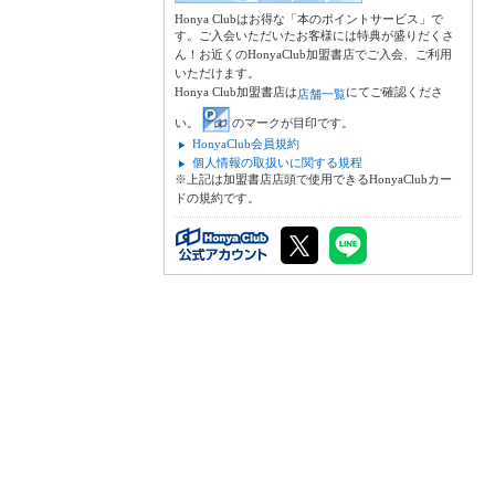
Honya Clubはお得な「本のポイントサービス」で
す。ご入会いただいたお客様には特典が盛りだくさ
ん！お近くのHonyaClub加盟書店でご入会、ご利用
いただけます。
Honya Club加盟書店は
にてご確認くださ
店舗一覧
い。
のマークが目印です。
HonyaClub会員規約
個人情報の取扱いに関する規程
※上記は加盟書店店頭で使用できるHonyaClubカー
ドの規約です。