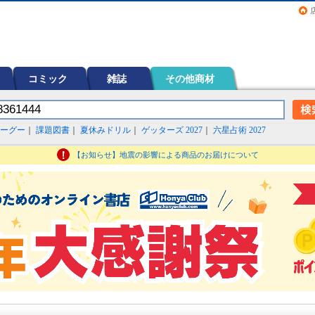
画（コミック）など在庫も充実
コミック
雑誌
その他商材
ーグー
｜
課題図書
｜
夏休みドリル
｜
ゲッターズ 2027
｜
六星占術 2027
【お知らせ】地震の影響による商品のお届けについて