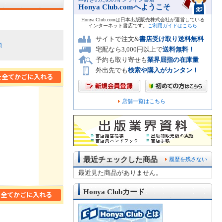
Honya Club.comへようこそ
Honya Club.comは日本出版販売株式会社が運営している
インターネット書店です。
ご利用ガイドはこちら
サイトで注文&
書店受け取り送料無料
順
宅配なら3,000円以上で
送料無料！
予約も取り寄せも
業界屈指の在庫量
外出先でも
検索や購入がカンタン！
店舗一覧はこちら
最近チェックした商品
履歴を残さない
最近見た商品がありません。
Honya Clubカード