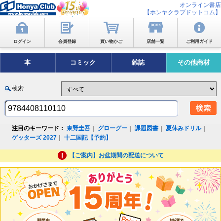
オンライン書店
【ホンヤクラブドットコム】
ログイン
会員登録
買い物かご
店舗一覧
ご利用ガイド
本
コミック
雑誌
その他商材
検索
注目のキーワード：
東野圭吾
｜
グローグー
｜
課題図書
｜
夏休みドリル
｜
ゲッターズ 2027
｜
十二国記【予約】
【ご案内】お盆期間の配送について