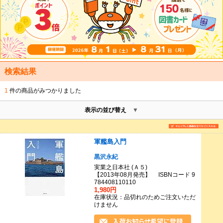
検索結果
1
件の商品がみつかりました
表示の並び替え
軍艦島入門
黒沢永紀
実業之日本社 (Ａ５)
【2013年08月発売】 ISBNコード 9
784408110110
1,980円
在庫状況：品切れのためご注文いただ
けません