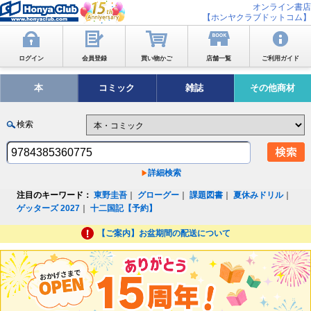
オンライン書店
【ホンヤクラブドットコム】
ログイン
会員登録
買い物かご
店舗一覧
ご利用ガイド
本
コミック
雑誌
その他商材
検索
詳細検索
注目のキーワード：
東野圭吾
｜
グローグー
｜
課題図書
｜
夏休みドリル
｜
ゲッターズ 2027
｜
十二国記【予約】
【ご案内】お盆期間の配送について