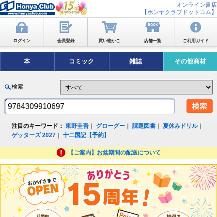
オンライン書店
【ホンヤクラブドットコム】
ログイン
会員登録
買い物かご
店舗一覧
ご利用ガイド
本
コミック
雑誌
その他商材
検索
注目のキーワード：
東野圭吾
｜
グローグー
｜
課題図書
｜
夏休みドリル
｜
ゲッターズ 2027
｜
十二国記【予約】
【ご案内】お盆期間の配送について