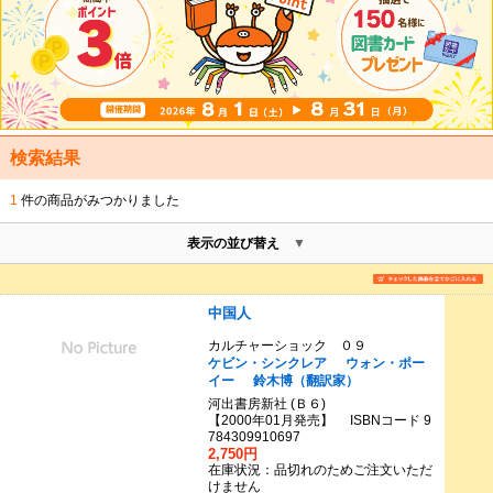
検索結果
1
件の商品がみつかりました
表示の並び替え
中国人
カルチャーショック ０９
ケビン・シンクレア
ウォン・ポー
イー
鈴木博（翻訳家）
河出書房新社 (Ｂ６)
【2000年01月発売】 ISBNコード 9
784309910697
2,750円
在庫状況：品切れのためご注文いただ
けません