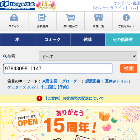
オンライン書店
【ホンヤクラブドットコム】
ログイン
会員登録
買い物かご
店舗一覧
ご利用ガイド
本
コミック
雑誌
その他商材
検索
注目のキーワード：
東野圭吾
｜
グローグー
｜
課題図書
｜
夏休みドリル
｜
ゲッターズ 2027
｜
十二国記【予約】
【ご案内】お盆期間の配送について