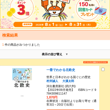
検索結果
1
件の商品がみつかりました
表示の並び替え
一冊でわかる北欧史
世界と日本がわかる国ぐにの歴史
村井誠人
大溪太郎
河出書房新社 (四六判)
【2022年09月発売】 ISBNコード 9
784309811147
1,870円
在庫状況：出版社よりお取り寄せ（通
常3日～20日で出荷）