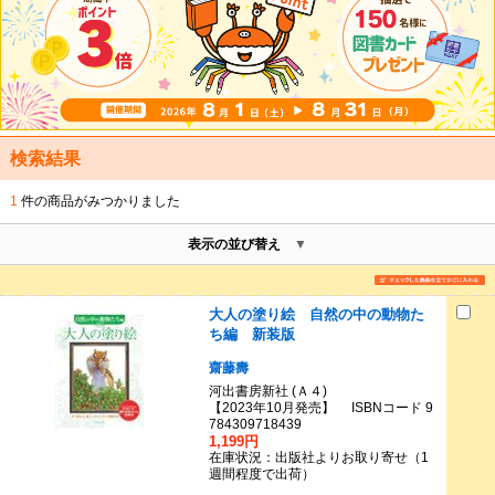
検索結果
1
件の商品がみつかりました
表示の並び替え
大人の塗り絵 自然の中の動物た
ち編 新装版
齋藤壽
河出書房新社 (Ａ４)
【2023年10月発売】 ISBNコード 9
784309718439
1,199円
在庫状況：出版社よりお取り寄せ（1
週間程度で出荷）