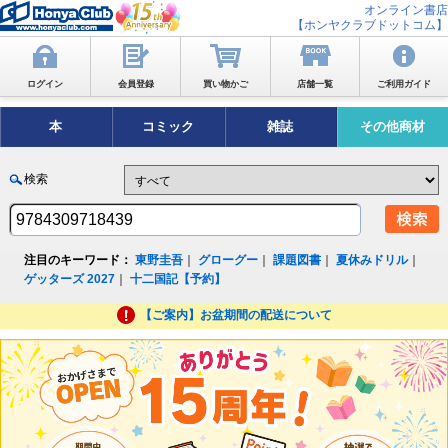
オンライン書店
【ホンヤクラブドットコム】
ログイン
会員登録
買い物かご
店舗一覧
ご利用ガイド
本
コミック
雑誌
その他商材
検索
注目のキーワード：
東野圭吾
｜
グローグー
｜
課題図書
｜
夏休みドリル
｜
ゲッターズ 2027
｜
十二国記【予約】
【ご案内】お盆期間の配送について