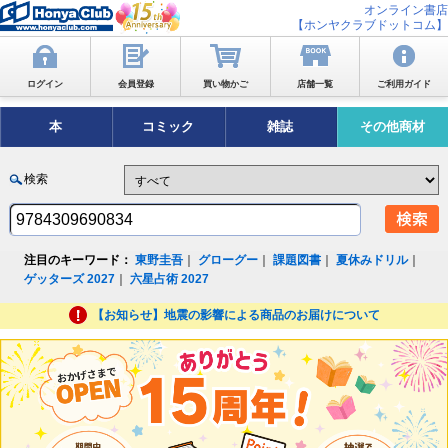
オンライン書店
【ホンヤクラブドットコム】
ログイン
会員登録
買い物かご
店舗一覧
ご利用ガイド
本
コミック
雑誌
その他商材
検索
注目のキーワード：
東野圭吾
｜
グローグー
｜
課題図書
｜
夏休みドリル
｜
ゲッターズ 2027
｜
六星占術 2027
【お知らせ】地震の影響による商品のお届けについて