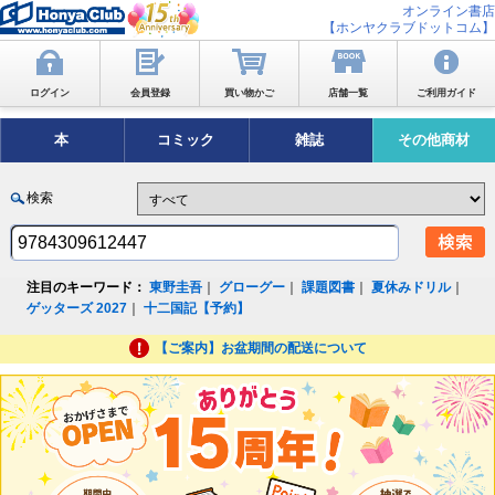
オンライン書店
【ホンヤクラブドットコム】
ログイン
会員登録
買い物かご
店舗一覧
ご利用ガイド
本
コミック
雑誌
その他商材
検索
注目のキーワード：
東野圭吾
｜
グローグー
｜
課題図書
｜
夏休みドリル
｜
ゲッターズ 2027
｜
十二国記【予約】
【ご案内】お盆期間の配送について