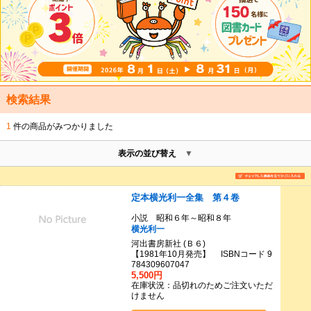
検索結果
1
件の商品がみつかりました
表示の並び替え
定本横光利一全集 第４卷
小説 昭和６年～昭和８年
横光利一
河出書房新社 (Ｂ６)
【1981年10月発売】 ISBNコード 9
784309607047
5,500円
在庫状況：品切れのためご注文いただ
けません