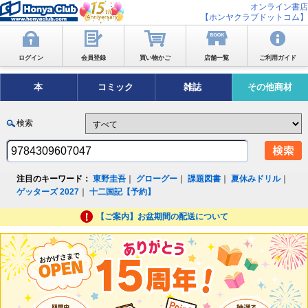
オンライン書店
【ホンヤクラブドットコム】
ログイン
会員登録
買い物かご
店舗一覧
ご利用ガイド
本
コミック
雑誌
その他商材
検索
注目のキーワード：
東野圭吾
｜
グローグー
｜
課題図書
｜
夏休みドリル
｜
ゲッターズ 2027
｜
十二国記【予約】
【ご案内】お盆期間の配送について