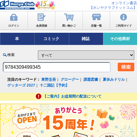
オンライン書店
【ホンヤクラブドットコム】
ログイン
会員登録
買い物かご
店舗一覧
ご利用ガイド
本
コミック
雑誌
その他商材
検索
注目のキーワード：
東野圭吾
｜
グローグー
｜
課題図書
｜
夏休みドリル
｜
ゲッターズ 2027
｜
十二国記【予約】
【ご案内】お盆期間の配送について