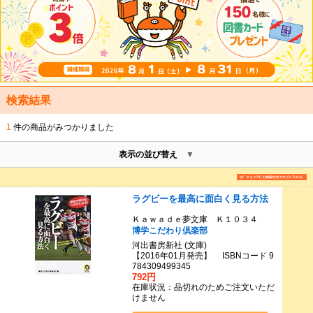
検索結果
1
件の商品がみつかりました
表示の並び替え
ラグビーを最高に面白く見る方法
Ｋａｗａｄｅ夢文庫 Ｋ１０３４
博学こだわり倶楽部
河出書房新社 (文庫)
【2016年01月発売】 ISBNコード 9
784309499345
792円
在庫状況：品切れのためご注文いただ
けません