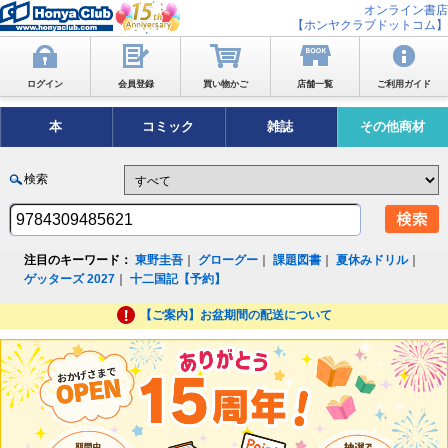
オンライン書店
【ホンヤクラブドットコム】
ログイン
会員登録
買い物かご
店舗一覧
ご利用ガイド
本
コミック
雑誌
その他商材
検索
注目のキーワード：
東野圭吾
｜
グローグー
｜
課題図書
｜
夏休みドリル
｜
ゲッターズ 2027
｜
十二国記【予約】
【ご案内】お盆期間の配送について