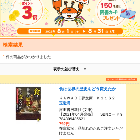
検索結果
1
件の商品がみつかりました
表示の並び替え
食は世界の歴史をどう変えたか
ＫＡＷＡＤＥ夢文庫 Ｋ１１６２
玉造潤
河出書房新社 (文庫)
【2021年04月発売】 ISBNコード 9
784309485621
792円
在庫状況：品切れのためご注文いただ
けません