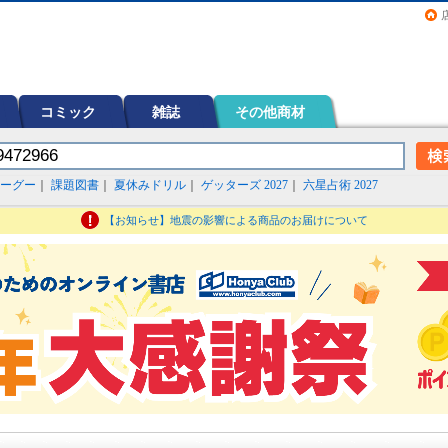
画（コミック）など在庫も充実
コミック
雑誌
その他商材
ーグー
｜
課題図書
｜
夏休みドリル
｜
ゲッターズ 2027
｜
六星占術 2027
【お知らせ】地震の影響による商品のお届けについて