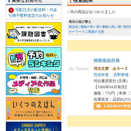
重要なお知らせ
検索結果
宅配注文の配送料・代金
1
件の商品がみつかりました
引換手数料改定のお知らせ
表示の並び替え
商品名
価格の安い順
価格の高い順
発売
キーワードに関連する順
猥褻風俗辞典
河出文庫 み９ー３
宮武外骨
吉野孝雄
河出書房新社 (文庫)
【1996年04月発売】 I
価格：770円（本体：
在庫状況：品切れの