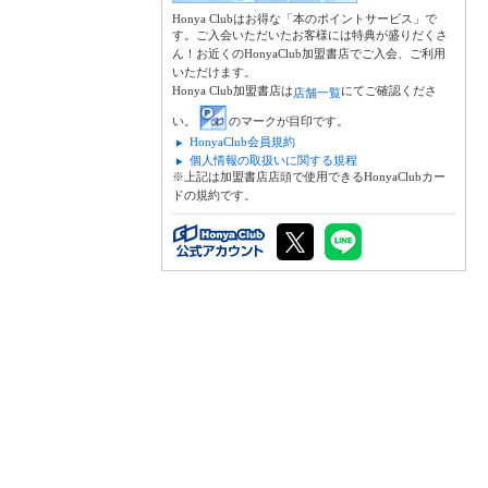
Honya Clubはお得な「本のポイントサービス」で
す。ご入会いただいたお客様には特典が盛りだくさ
ん！お近くのHonyaClub加盟書店でご入会、ご利用
いただけます。
Honya Club加盟書店は
にてご確認くださ
店舗一覧
い。
のマークが目印です。
HonyaClub会員規約
個人情報の取扱いに関する規程
※上記は加盟書店店頭で使用できるHonyaClubカー
ドの規約です。