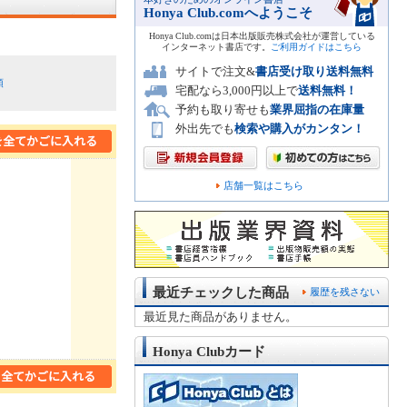
Honya Club.comへようこそ
Honya Club.comは日本出版販売株式会社が運営している
インターネット書店です。
ご利用ガイドはこちら
サイトで注文&
書店受け取り送料無料
順
宅配なら3,000円以上で
送料無料！
予約も取り寄せも
業界屈指の在庫量
外出先でも
検索や購入がカンタン！
店舗一覧はこちら
最近チェックした商品
履歴を残さない
最近見た商品がありません。
Honya Clubカード