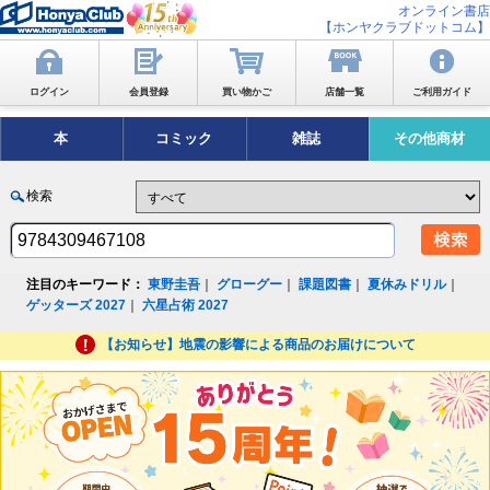
オンライン書店
【ホンヤクラブドットコム】
ログイン
会員登録
買い物かご
店舗一覧
ご利用ガイド
本
コミック
雑誌
その他商材
検索
注目のキーワード：
東野圭吾
｜
グローグー
｜
課題図書
｜
夏休みドリル
｜
ゲッターズ 2027
｜
六星占術 2027
【お知らせ】地震の影響による商品のお届けについて