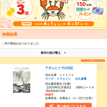
検索結果
1
件の商品がみつかりました
表示の並び替え
アダムとイヴの日記
河出文庫 ト１１ー１
マーク・トウェイン
大久保博
河出書房新社 (文庫)
【2020年01月発売】 ISBNコード 9
784309467108
858円
在庫状況：在庫あり（1～2日で出荷）