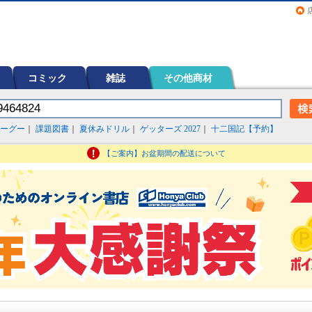
画（コミック）など在庫も充実
コミック
雑誌
その他商材
ーグー
｜
課題図書
｜
夏休みドリル
｜
ゲッターズ 2027
｜
十二国記【予約】
【ご案内】お盆期間の配送について