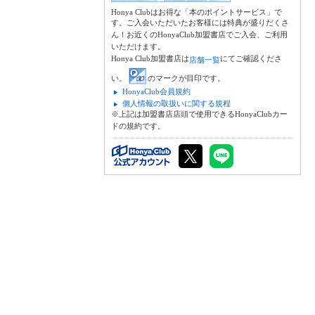
Honya Clubはお得な「本のポイントサービス」で
す。ご入会いただいたお客様には特典が盛りだくさ
ん！お近くのHonyaClub加盟書店でご入会、ご利用
いただけます。
Honya Club加盟書店は
にてご確認くださ
店舗一覧
い。
のマークが目印です。
HonyaClub会員規約
個人情報の取扱いに関する規程
※上記は加盟書店店頭で使用できるHonyaClubカー
ドの規約です。