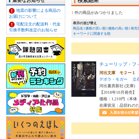
重要なお知らせ
検索結果
地震の影響による商品の
1
件の商品がみつかりました
お届けについて
表示の並び替え
宅配注文の配送料・代金
商品名
価格の安い順
価格の高い順
発売
引換手数料改定のお知らせ
キーワードに関連する順
チューリップ・フ
河出文庫 モ２ー１
デボラ・モガー
立
河出書房新社 (文庫)
【2018年10月発売】 I
価格：1,210円（本体
在庫状況：品切れの