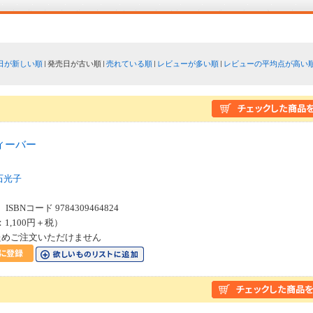
日が新しい順
発売日が古い順
売れている順
レビューが多い順
レビューの平均点が高い
ィーバー
石光子
SBNコード 9784309464824
：1,100円＋税）
ためご注文いただけません