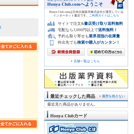
Honya Club.comへようこそ
Honya Club.comは日本出版販売株式会社が運営している
インターネット書店です。
ご利用ガイドはこちら
サイトで注文&
書店受け取り送料無料
順
宅配なら3,000円以上で
送料無料！
予約も取り寄せも
業界屈指の在庫量
外出先でも
検索や購入がカンタン！
店舗一覧はこちら
最近チェックした商品
履歴を残さない
最近見た商品がありません。
Honya Clubカード