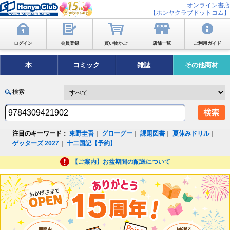
オンライン書店
【ホンヤクラブドットコム】
ログイン
会員登録
買い物かご
店舗一覧
ご利用ガイド
本
コミック
雑誌
その他商材
検索
注目のキーワード：
東野圭吾
｜
グローグー
｜
課題図書
｜
夏休みドリル
｜
ゲッターズ 2027
｜
十二国記【予約】
【ご案内】お盆期間の配送について