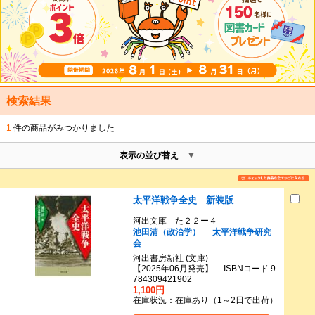
検索結果
1
件の商品がみつかりました
表示の並び替え
太平洋戦争全史 新装版
河出文庫 た２２ー４
池田清（政治学）
太平洋戦争研究
会
河出書房新社 (文庫)
【2025年06月発売】 ISBNコード 9
784309421902
1,100円
在庫状況：在庫あり（1～2日で出荷）