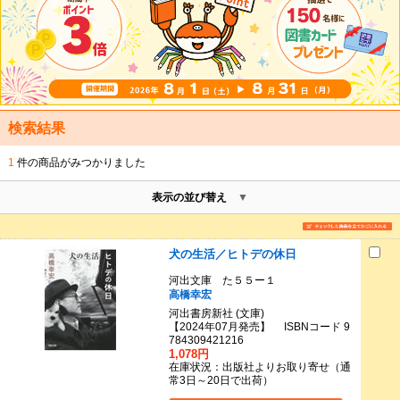
検索結果
1
件の商品がみつかりました
表示の並び替え
犬の生活／ヒトデの休日
河出文庫 た５５ー１
高橋幸宏
河出書房新社 (文庫)
【2024年07月発売】 ISBNコード 9
784309421216
1,078円
在庫状況：出版社よりお取り寄せ（通
常3日～20日で出荷）