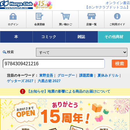
オンライン書店
【ホンヤクラブドットコム】
ログイン
会員登録
買い物かご
店舗一覧
ご利用ガイド
本
コミック
雑誌
その他商材
検索
注目のキーワード：
東野圭吾
｜
グローグー
｜
課題図書
｜
夏休みドリル
｜
ゲッターズ 2027
｜
六星占術 2027
【お知らせ】地震の影響による商品のお届けについて