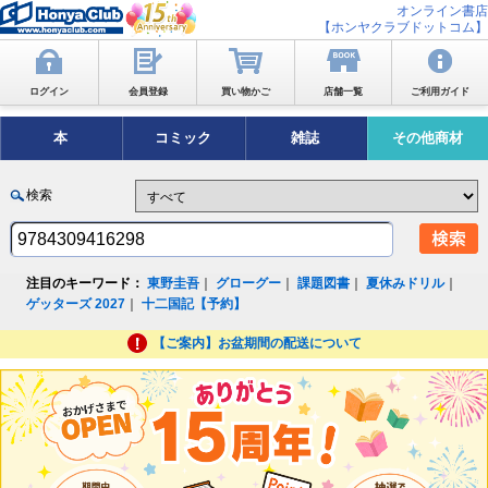
オンライン書店
【ホンヤクラブドットコム】
ログイン
会員登録
買い物かご
店舗一覧
ご利用ガイド
本
コミック
雑誌
その他商材
検索
注目のキーワード：
東野圭吾
｜
グローグー
｜
課題図書
｜
夏休みドリル
｜
ゲッターズ 2027
｜
十二国記【予約】
【ご案内】お盆期間の配送について