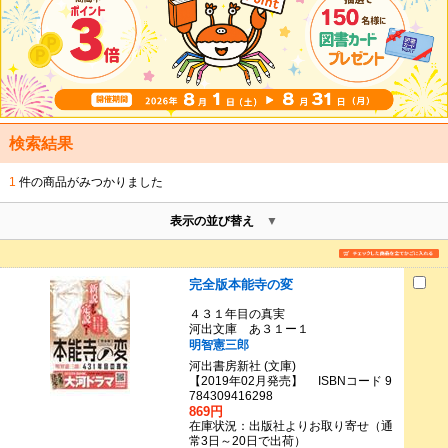
検索結果
1
件の商品がみつかりました
表示の並び替え
完全版本能寺の変
４３１年目の真実
河出文庫 あ３１ー１
明智憲三郎
河出書房新社 (文庫)
【2019年02月発売】 ISBNコード 9
784309416298
869円
在庫状況：出版社よりお取り寄せ（通
常3日～20日で出荷）