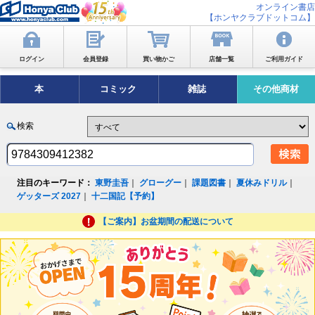
オンライン書店
【ホンヤクラブドットコム】
ログイン
会員登録
買い物かご
店舗一覧
ご利用ガイド
本
コミック
雑誌
その他商材
検索
注目のキーワード：
東野圭吾
｜
グローグー
｜
課題図書
｜
夏休みドリル
｜
ゲッターズ 2027
｜
十二国記【予約】
【ご案内】お盆期間の配送について