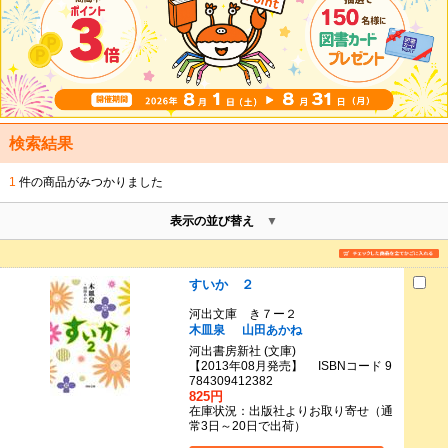
検索結果
1
件の商品がみつかりました
表示の並び替え
すいか ２
河出文庫 き７ー２
木皿泉
山田あかね
河出書房新社 (文庫)
【2013年08月発売】 ISBNコード 9
784309412382
825円
在庫状況：出版社よりお取り寄せ（通
常3日～20日で出荷）