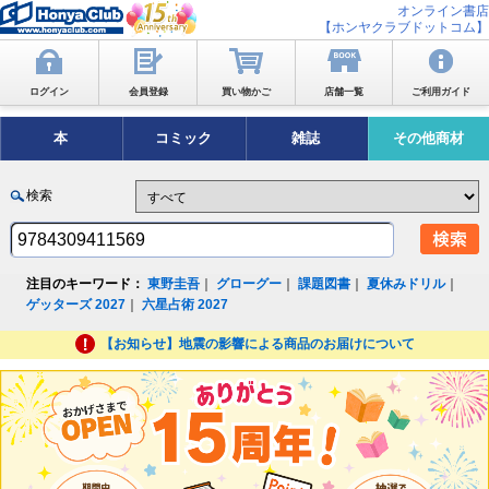
オンライン書店
【ホンヤクラブドットコム】
ログイン
会員登録
買い物かご
店舗一覧
ご利用ガイド
本
コミック
雑誌
その他商材
検索
注目のキーワード：
東野圭吾
｜
グローグー
｜
課題図書
｜
夏休みドリル
｜
ゲッターズ 2027
｜
六星占術 2027
【お知らせ】地震の影響による商品のお届けについて