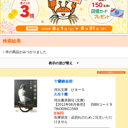
検索結果
1
件の商品がみつかりました
表示の並び替え
十蘭錬金術
河出文庫 ひ８ー５
久生十蘭
河出書房新社 (文庫)
【2012年06月発売】 ISBNコード 9
784309411569
836円
在庫状況：品切れのためご注文いただ
けません