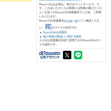
Honya Clubはお得な「本のポイントサービス」で
す。ご入会いただいたお客様には特典が盛りだくさ
ん！お近くのHonyaClub加盟書店でご入会、ご利用
いただけます。
Honya Club加盟書店は
にてご確認くださ
店舗一覧
い。
のマークが目印です。
HonyaClub会員規約
個人情報の取扱いに関する規程
※上記は加盟書店店頭で使用できるHonyaClubカー
ドの規約です。