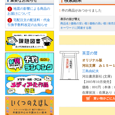
重要なお知らせ
検索結果
地震の影響による商品の
1
件の商品がみつかりました
お届けについて
表示の並び替え
宅配注文の配送料・代金
商品名
価格の安い順
価格の高い順
発売
引換手数料改定のお知らせ
キーワードに関連する順
英霊の聲
オリジナル版
河出文庫 み１５ー
三島由紀夫
河出書房新社 (文庫)
【2005年10月発売】 I
価格：891円（本体：
在庫状況：在庫あり（