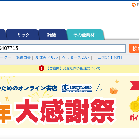
画（コミック）など在庫も充実
コミック
雑誌
その他商材
ーグー
｜
課題図書
｜
夏休みドリル
｜
ゲッターズ 2027
｜
十二国記【予約】
【ご案内】お盆期間の配送について