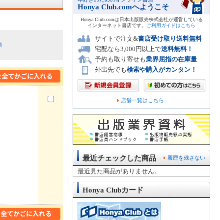
Honya Club.comへようこそ
Honya Club.comは日本出版販売株式会社が運営している
インターネット書店です。
ご利用ガイドはこちら
サイトで注文&
書店受け取り送料無料
順
宅配なら3,000円以上で
送料無料！
予約も取り寄せも
業界屈指の在庫量
外出先でも
検索や購入がカンタン！
店舗一覧はこちら
最近チェックした商品
履歴を残さない
最近見た商品がありません。
Honya Clubカード