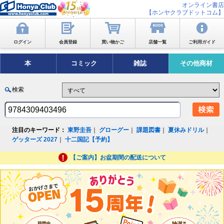
オンライン書店
【ホンヤクラブドットコム】
ログイン
会員登録
買い物かご
店舗一覧
ご利用ガイド
本
コミック
雑誌
その他商材
検索
注目のキーワード：
東野圭吾
｜
グローグー
｜
課題図書
｜
夏休みドリル
｜
ゲッターズ 2027
｜
十二国記【予約】
【ご案内】お盆期間の配送について