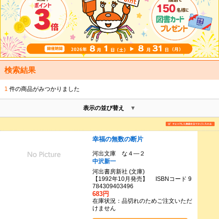
検索結果
1
件の商品がみつかりました
表示の並び替え
幸福の無数の断片
河出文庫 な４―２
中沢新一
河出書房新社 (文庫)
【1992年10月発売】 ISBNコード 9
784309403496
683円
在庫状況：品切れのためご注文いただ
けません