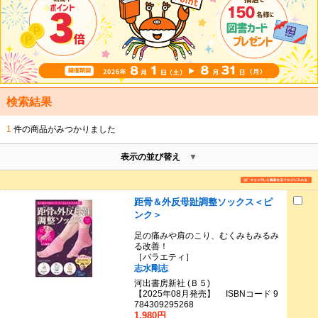
検索結果
1
件の商品がみつかりました
表示の並び替え
距骨＆外反母趾調整ソックス＜ピ
ンク＞
足の痛みや肩のこり、むくみもみるみ
る改善！
［バラエティ］
志水剛志
河出書房新社 (Ｂ５)
【2025年08月発売】 ISBNコード 9
784309295268
1,980円