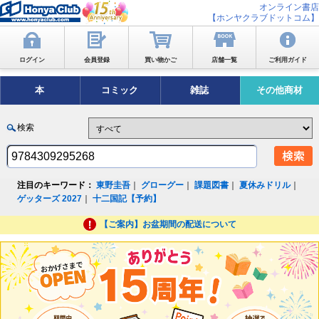
オンライン書店
【ホンヤクラブドットコム】
ログイン
会員登録
買い物かご
店舗一覧
ご利用ガイド
本
コミック
雑誌
その他商材
検索
注目のキーワード：
東野圭吾
｜
グローグー
｜
課題図書
｜
夏休みドリル
｜
ゲッターズ 2027
｜
十二国記【予約】
【ご案内】お盆期間の配送について