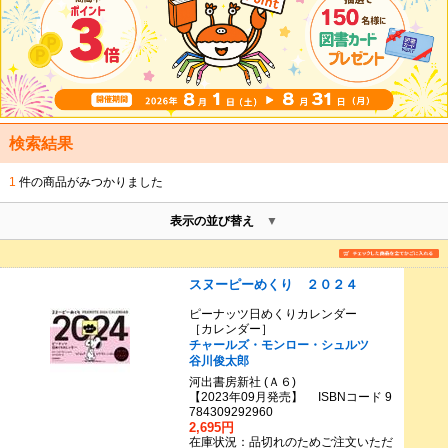
検索結果
1
件の商品がみつかりました
表示の並び替え
スヌーピーめくり ２０２４
ピーナッツ日めくりカレンダー
［カレンダー］
チャールズ・モンロー・シュルツ
谷川俊太郎
河出書房新社 (Ａ６)
【2023年09月発売】 ISBNコード 9
784309292960
2,695円
在庫状況：品切れのためご注文いただ