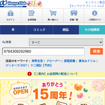
オンライン書店
【ホンヤクラブドットコム】
ログイン
会員登録
買い物かご
店舗一覧
ご利用ガイド
本
コミック
雑誌
その他商材
検索
注目のキーワード：
東野圭吾
｜
グローグー
｜
課題図書
｜
夏休みドリル
｜
ゲッターズ 2027
｜
十二国記【予約】
【ご案内】お盆期間の配送について