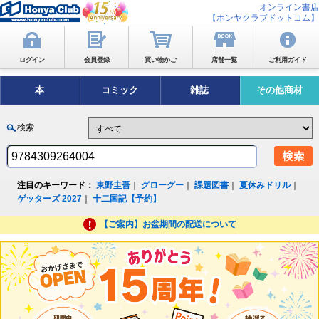
オンライン書店
【ホンヤクラブドットコム】
ログイン
会員登録
買い物かご
店舗一覧
ご利用ガイド
本
コミック
雑誌
その他商材
検索
注目のキーワード：
東野圭吾
｜
グローグー
｜
課題図書
｜
夏休みドリル
｜
ゲッターズ 2027
｜
十二国記【予約】
【ご案内】お盆期間の配送について