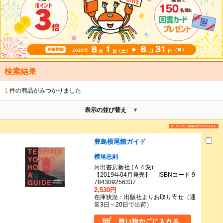
検索結果
1
件の商品がみつかりました
表示の並び替え
豊島横尾館ガイド
横尾忠則
河出書房新社 (Ａ４変)
【2019年04月発売】 ISBNコード 9
784309256337
2,530円
在庫状況：出版社よりお取り寄せ（通
常3日～20日で出荷）