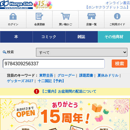
オンライン書店
【ホンヤクラブドットコム】
ログイン
会員登録
買い物かご
店舗一覧
ご利用ガイド
本
コミック
雑誌
その他商材
検索
注目のキーワード：
東野圭吾
｜
グローグー
｜
課題図書
｜
夏休みドリル
｜
ゲッターズ 2027
｜
十二国記【予約】
【ご案内】お盆期間の配送について