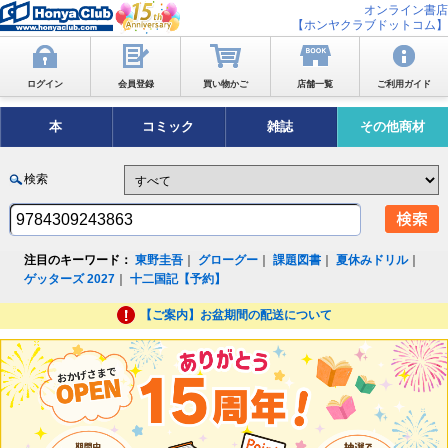
オンライン書店
【ホンヤクラブドットコム】
ログイン
会員登録
買い物かご
店舗一覧
ご利用ガイド
本
コミック
雑誌
その他商材
検索
注目のキーワード：
東野圭吾
｜
グローグー
｜
課題図書
｜
夏休みドリル
｜
ゲッターズ 2027
｜
十二国記【予約】
【ご案内】お盆期間の配送について