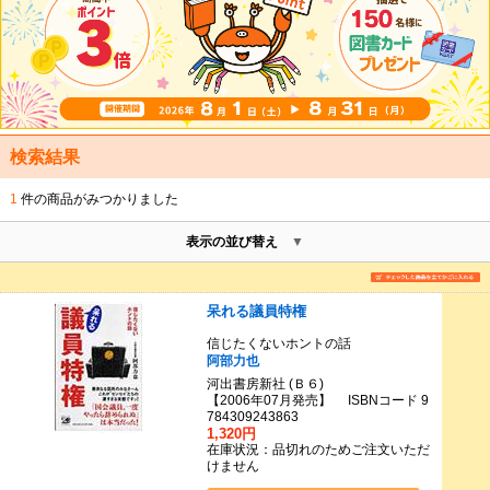
検索結果
1
件の商品がみつかりました
表示の並び替え
呆れる議員特権
信じたくないホントの話
阿部力也
河出書房新社 (Ｂ６)
【2006年07月発売】 ISBNコード 9
784309243863
1,320円
在庫状況：品切れのためご注文いただ
けません