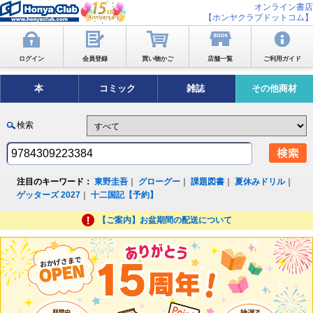
オンライン書店
【ホンヤクラブドットコム】
ログイン
会員登録
買い物かご
店舗一覧
ご利用ガイド
本
コミック
雑誌
その他商材
検索
注目のキーワード：
東野圭吾
｜
グローグー
｜
課題図書
｜
夏休みドリル
｜
ゲッターズ 2027
｜
十二国記【予約】
【ご案内】お盆期間の配送について