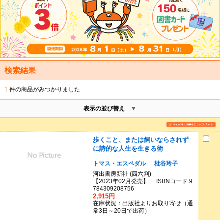
検索結果
1
件の商品がみつかりました
表示の並び替え
歩くこと、または飼いならされず
に詩的な人生を生きる術
トマス・エスペダル
枇谷玲子
河出書房新社 (四六判)
【2023年02月発売】 ISBNコード 9
784309208756
2,915円
在庫状況：出版社よりお取り寄せ（通
常3日～20日で出荷）