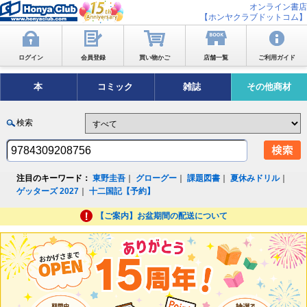
オンライン書店
【ホンヤクラブドットコム】
ログイン
会員登録
買い物かご
店舗一覧
ご利用ガイド
本
コミック
雑誌
その他商材
検索
注目のキーワード：
東野圭吾
｜
グローグー
｜
課題図書
｜
夏休みドリル
｜
ゲッターズ 2027
｜
十二国記【予約】
【ご案内】お盆期間の配送について