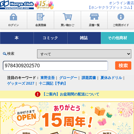
オンライン書店
【ホンヤクラブドットコム】
ログイン
会員登録
買い物かご
店舗一覧
ご利用ガイド
本
コミック
雑誌
その他商材
検索
注目のキーワード：
東野圭吾
｜
グローグー
｜
課題図書
｜
夏休みドリル
｜
ゲッターズ 2027
｜
十二国記【予約】
【ご案内】お盆期間の配送について