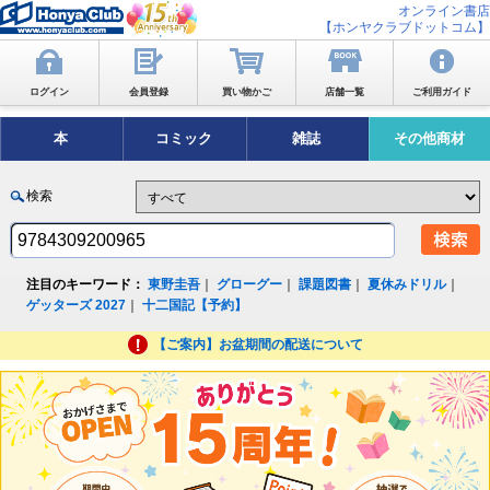
オンライン書店
【ホンヤクラブドットコム】
ログイン
会員登録
買い物かご
店舗一覧
ご利用ガイド
本
コミック
雑誌
その他商材
検索
注目のキーワード：
東野圭吾
｜
グローグー
｜
課題図書
｜
夏休みドリル
｜
ゲッターズ 2027
｜
十二国記【予約】
【ご案内】お盆期間の配送について