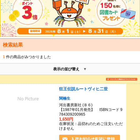
検索結果
1
件の商品がみつかりました
表示の並び替え
狂王伝説ルートヴィヒ二世
関楠生
河出書房新社 (Ｂ６)
【1987年01月発売】 ISBNコード 9
784309200965
1,650円
在庫状況：品切れのためご注文いただ
けません