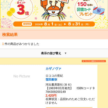
検索結果
1
件の商品がみつかりました
表示の並び替え
カザノヴァ
ロココの世紀
窪田般弥
河出書房新社 (Ｂ６)
【1983年03月発売】 ISBNコード 9
784309200149
2,420円
在庫状況：品切れのためご注文いただ
けません