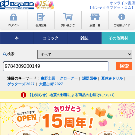
オンライン書店
【ホンヤクラブドットコム】
ログイン
会員登録
買い物かご
店舗一覧
ご利用ガイド
本
コミック
雑誌
その他商材
検索
注目のキーワード：
東野圭吾
｜
グローグー
｜
課題図書
｜
夏休みドリル
｜
ゲッターズ 2027
｜
六星占術 2027
【お知らせ】地震の影響による商品のお届けについて