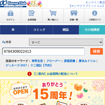
オンライン書店
【ホンヤクラブドットコム】
ログイン
会員登録
買い物かご
店舗一覧
ご利用ガイド
本
コミック
雑誌
その他商材
検索
注目のキーワード：
東野圭吾
｜
グローグー
｜
課題図書
｜
夏休みドリル
｜
ゲッターズ 2027
｜
十二国記【予約】
【ご案内】お盆期間の配送について