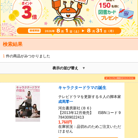
検索結果
1
件の商品がみつかりました
表示の並び替え
キャラクタードラマの誕生
テレビドラマを更新する６人の脚本家
成馬零一
河出書房新社 (Ｂ６)
【2013年12月発売】 ISBNコード 9
784309022413
1,760円
在庫状況：品切れのためご注文いただ
けません