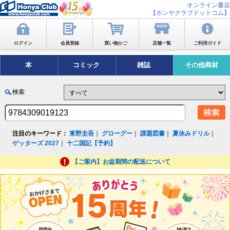
オンライン書店
【ホンヤクラブドットコム】
ログイン
会員登録
買い物かご
店舗一覧
ご利用ガイド
本
コミック
雑誌
その他商材
検索
注目のキーワード：
東野圭吾
｜
グローグー
｜
課題図書
｜
夏休みドリル
｜
ゲッターズ 2027
｜
十二国記【予約】
【ご案内】お盆期間の配送について