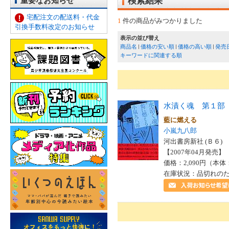
重要なお知らせ
検索結果
宅配注文の配送料・代金
1
件の商品がみつかりました
引換手数料改定のお知らせ
表示の並び替え
商品名
価格の安い順
価格の高い順
発売
キーワードに関連する順
水漬く魂 第１部
藍に燃える
小嵐九八郎
河出書房新社 (Ｂ６)
【2007年04月発売】 I
価格：2,090円（本体
在庫状況：品切れの