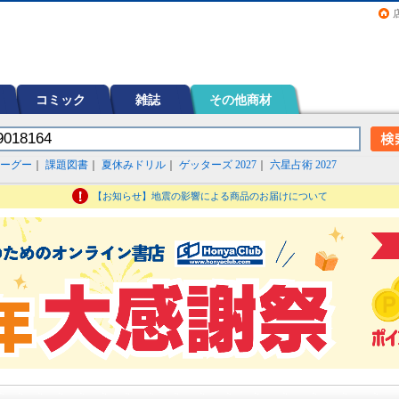
画（コミック）など在庫も充実
コミック
雑誌
その他商材
ーグー
｜
課題図書
｜
夏休みドリル
｜
ゲッターズ 2027
｜
六星占術 2027
【お知らせ】地震の影響による商品のお届けについて