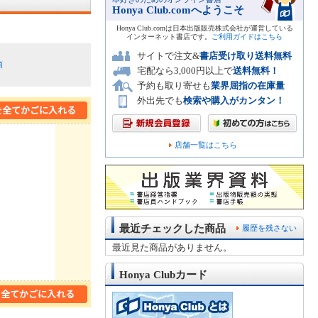
Honya Club.comへようこそ
Honya Club.comは日本出版販売株式会社が運営している
インターネット書店です。
ご利用ガイドはこちら
サイトで注文&
書店受け取り送料無料
順
宅配なら3,000円以上で
送料無料！
予約も取り寄せも
業界屈指の在庫量
外出先でも
検索や購入がカンタン！
店舗一覧はこちら
最近チェックした商品
履歴を残さない
最近見た商品がありません。
Honya Clubカード