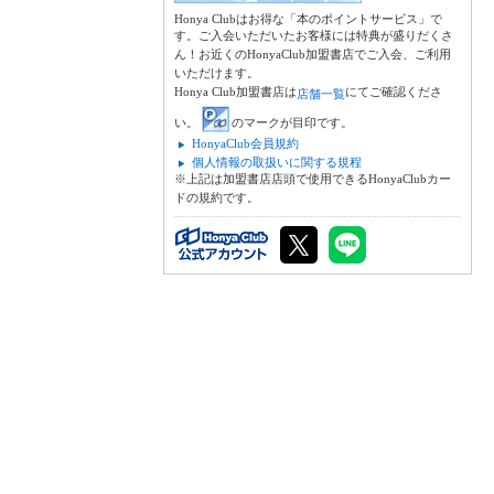
Honya Clubはお得な「本のポイントサービス」で
す。ご入会いただいたお客様には特典が盛りだくさ
ん！お近くのHonyaClub加盟書店でご入会、ご利用
いただけます。
Honya Club加盟書店は
にてご確認くださ
店舗一覧
い。
のマークが目印です。
HonyaClub会員規約
個人情報の取扱いに関する規程
※上記は加盟書店店頭で使用できるHonyaClubカー
ドの規約です。